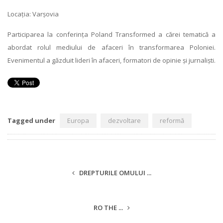
Locația: Varșovia
Participarea la conferința Poland Transformed a cărei tematică a
abordat rolul mediului de afaceri în transformarea Poloniei.
Evenimentul a găzduit lideri în afaceri, formatori de opinie și jurnaliști.
Tagged under
Europa
dezvoltare
reformă
DREPTURILE OMULUI ...
RO THE ...