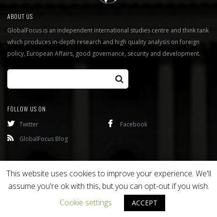
ABOUT US
GlobalFocus is an independent international studies centre and think tank
which produces in-depth research and high quality analysis on foreign
policy, European Affairs, good governance, security and development.
FOLLOW US ON
Twitter
Facebook
GlobalFocus Blog
Programmes
Publications
This website uses cookies to improve your experience. We'll
assume you're ok with this, but you can opt-out if you wish.
Copyright © 2016
Bixel
. All rights reserved.
Cookie settings
ACCEPT