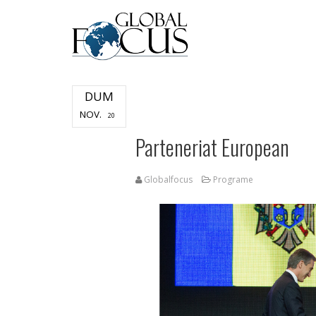
DUM
NOV.
20
Parteneriat European
Globalfocus
Programe