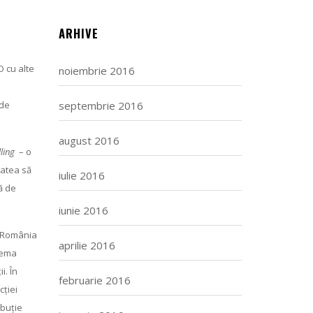
ARHIVE
 cu alte
noiembrie 2016
 de
septembrie 2016
august 2016
ling
– o
tatea să
iulie 2016
ă de
iunie 2016
, România
aprilie 2016
 tema
i. În
februarie 2016
cției
ibuție