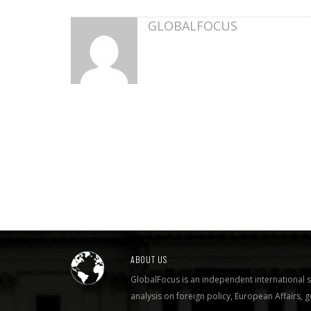
GLOBALFOCUS
ABOUT US
GlobalFocus is an independent international s
analysis on foreign policy, European Affairs,