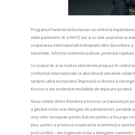
Programul Parteneriat European se referă la împărtășirea
state partenere UE și NATO dar și cu cele aspirante la s
cooperarea internațională îndreptată către dezvoltare
și
securitate, reforma sistemului judiciar, protecția copilului 
Cu scopul de a ne realiza obiectivele propuse în cadrul p
conferință internațională ce abordează viitoarele relații 
sprijine calea europeană. Împreună cu Bosnia și Herțegovin
Kosovo și am evidențiat modalități de implicare pozitivă.
Noua relație dintre România și Kosovo se bazează pe posi
a găzduit vizita unei delegații de parlamentari, jurnaliști
unui viitor european pentru Balcani pentru a încuraja cons
plus, pentru a promova cooperarea economică și oportunită
post-conflict – am organizat vizita a delegației oamenilor