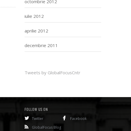
octombrie 2012
iulie 2012
aprilie 2012
decembrie 2011
Tweets by GlobalFocusCntr
FOLLOW US ON
Twitter
Facebook
GlobalFocus Blog