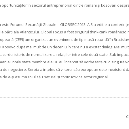
 a oportunităților în sectorul antreprenorial dintre români și kosovari despr
 este Forumul Securtății Globale – GLOBSEC 2013. A 8-a ediție a conferințe
le părți ale Atlanticului. Global Focus a fost singurul think-tank românesc im
Europeană (CEPI) am organizat un eveniment de tip masă-rotundă în Bratisla
a și Kosovo după mai mult de un deceniu în care nu a existat dialog. Mai mul
acordul istoric de normalizare a relaţiilor între cele două state. Sub impactu
maniei, noile state membre ale UE au încercat să vorbească cu o singură vo
ea de negociere. Serbia a înțeles că viitorul său european este inexistent 
e a-și asuma rolul său natural și contructiv ca actor regional.
C