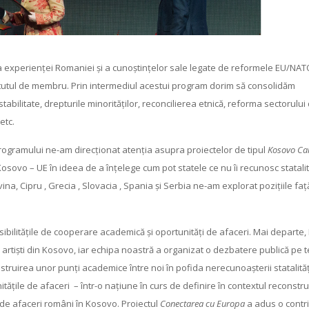
 experienței Romaniei și a cunoștințelor sale legate de reformele EU/NATO
tatutul de membru. Prin intermediul acestui program dorim să consolidăm
 stabilitate, drepturile minorităților, reconcilierea etnică, reforma sectorului
etc.
rogramului ne-am direcționat atenția asupra proiectelor de tipul
Kosovo Cal
Kosovo – UE în ideea de a înțelege cum pot statele ce nu îi recunosc statali
a, Cipru , Grecia , Slovacia , Spania și Serbia ne-am explorat pozițiile faț
bilitățile de cooperare academică și oportunități de afaceri. Mai departe
 și artiști din Kosovo, iar echipa noastră a organizat o dezbatere publică pe
truirea unor punți academice între noi în pofida nerecunoașterii statalități
țile de afaceri – într-o națiune în curs de definire în contextul reconstru
 de afaceri români în Kosovo. Proiectul
Conectarea cu Europa
a adus o contr