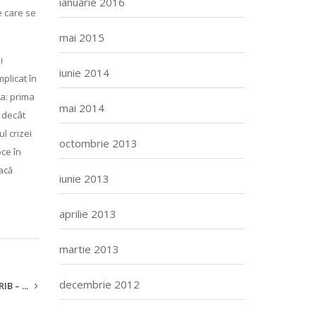
ianuarie 2016
e care se
mai 2015
i
iunie 2014
plicat în
va: prima
mai 2014
t decât
l crizei
octombrie 2013
ce în
dacă
iunie 2013
aprilie 2013
martie 2013
decembrie 2012
RIB – ...