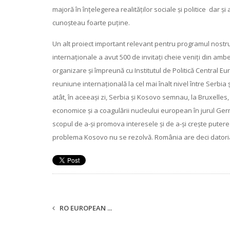
majoră în înțelegerea realităților sociale și politice
dar și
cunoșteau foarte puține.
Un alt proiect important relevant pentru programul nostru
internaționale a avut 500 de invitați cheie veniți din ambe
organizare și împreună cu Institutul de Politică Central 
reuniune internațională la cel mai înalt nivel între Serbi
atât, în aceeași zi, Serbia și Kosovo semnau, la Bruxelles, 
economice și a coagulării nucleului european în jurul Ger
scopul de a-și promova interesele și de a-și crește puter
problema Kosovo nu se rezolvă. România are deci datoria d
RO EUROPEAN ...