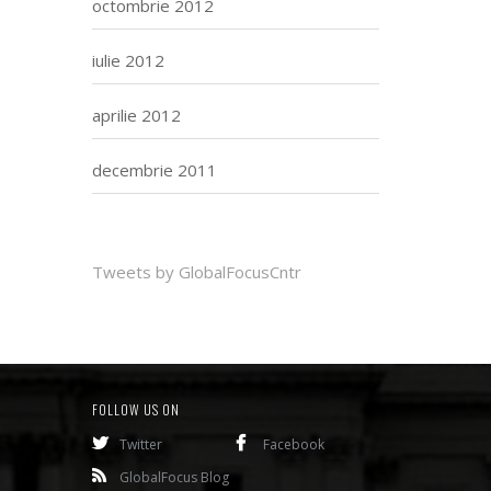
octombrie 2012
iulie 2012
aprilie 2012
decembrie 2011
Tweets by GlobalFocusCntr
FOLLOW US ON
Twitter
Facebook
GlobalFocus Blog