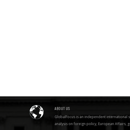
ABOUT US
GlobalFocus is an independent international s
analysis on foreign policy, European Affairs,