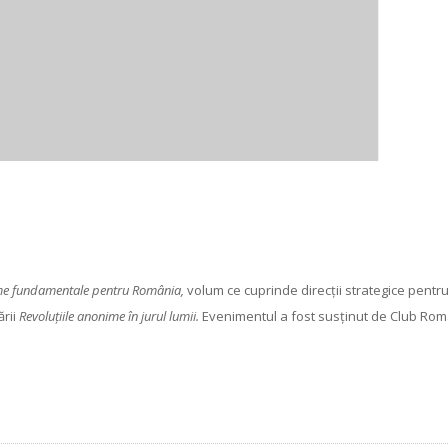
me fundamentale pentru România,
volum ce cuprinde direcții strategice pentr
ării
Revoluțiile anonime în jurul lumii.
Evenimentul a fost susținut de Club Rom