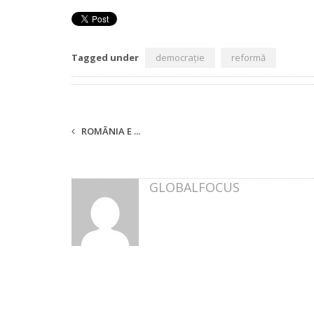
Tagged under
democrație
reformă
ROMÂNIA E ...
GLOBALFOCUS