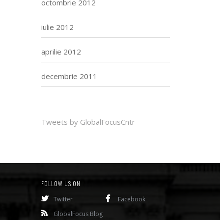
octombrie 2012
iulie 2012
aprilie 2012
decembrie 2011
Tweets by GlobalFocusCntr
FOLLOW US ON
Twitter
Facebook
GlobalFocus Blog