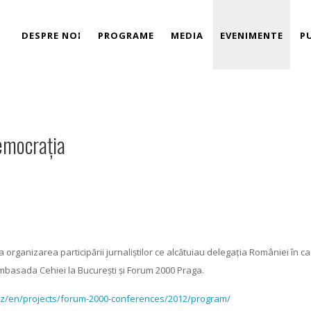
DESPRE NOI
PROGRAME
MEDIA
EVENIMENTE
P
Link
emocrația
a organizarea participării jurnaliștilor ce alcătuiau delegația României în ca
Ambasada Cehiei la București și Forum 2000 Praga.
cz/en/projects/forum-2000-conferences/2012/program/