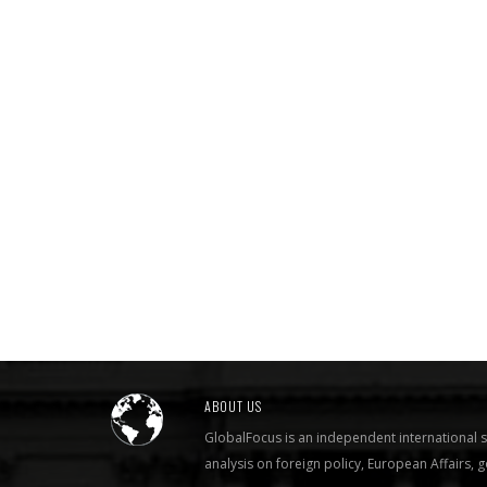
ABOUT US
GlobalFocus is an independent international s
analysis on foreign policy, European Affairs,